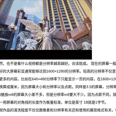
然，也不是看什么视频都是分辨率越高越好。合适就成。 现在的屏幕一般有320×24
好的大屏幕彩显通常能够达到1600×1280的分辨率。较高的分辨率不
更多的内容。比如在640×480分辨率下只能显示一页的内容，在1600×
换算成厘米，因为屏幕大小和分辨率以及点距。同样是3.5的屏幕，分辨率可能是640
ch和魅族m8的屏幕大小差不多，但是分辨率m8要大不少。因为点距不同
一用屏幕的对角线的长度作为衡量标准，单位是英寸 1B就是1字节。
视作品的清洗程度不仅仅跟像素和分辨率有关还和使用的展现格式有关，