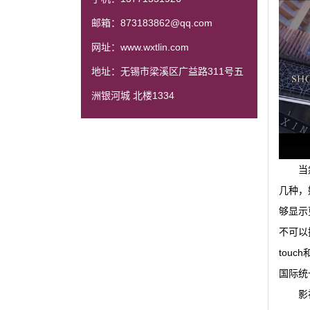
邮箱：873183862@qq.com
网址：www.wxtlin.com
地址：无锡市梁溪区广益路311号五
洲银河城 北楼1334
当
几种，
够显示
不可以
tou
国际统
影