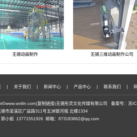
无锡动画制作
无锡三维动画制作公司
页
|
关于我们
|
新闻中心
|
产品中心
|
联系我们
|
ht©www.wxtlin.com(
复制链接
)无锡彤灵文化传媒有限公司 备案号：
苏IC
锡市梁溪区广益路311号五洲银河城 北楼1334
小姐 13771551926 邮箱：873183862@qq.com