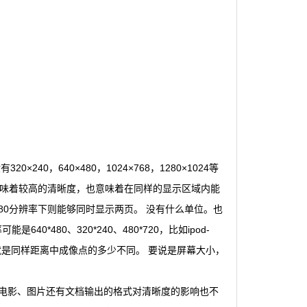
0，640×480，1024×768，1280×1024等
仅意味着较高的清晰度，也意味着在同样的显示区域内能
1280分辨率下则能够同时显示两页。 没有什么单位。也
*480、320*240、480*720，比如ipod-
，就是同样距离中成像点的多少不同。 要说是屏幕大小，
电影、图片还有文档输出的格式对清晰度的影响也不