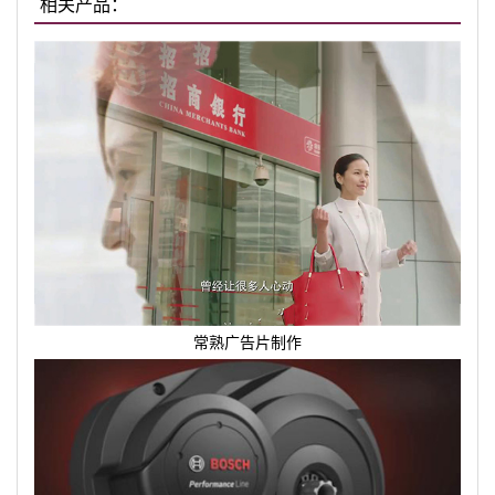
相关产品：
常熟广告片制作